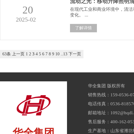
流动之光：移动升降照明
20
在现代工业和商业环境中，清洁
变化。 ...
2025-02
了解详情
63条
上一页
1
2
3
4
5
6
7
8
9
10
..
13
下一页
华全集团 版权所有
销售热线：159-0536-07
电话传真：0536-81857
邮箱地址：1092@hqdl.
售后服务：400-162-05
华全集团
生产基地：山东省潍坊经