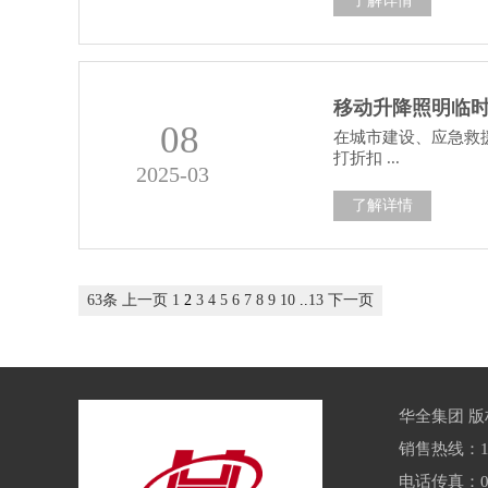
了解详情
移动升降照明临
08
在城市建设、应急救
打折扣 ...
2025-03
了解详情
63条
上一页
1
2
3
4
5
6
7
8
9
10
..
13
下一页
华全集团 
销售热线：159
电话传真：053